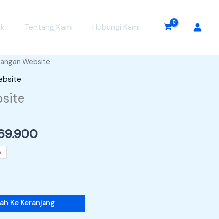
uk
Tentang Kami
Hubungi Kami
Rentang
dangan Website
harga:
bsite
Rp39.900
site
hingga
Rp69.900
69.900
n
ah Ke Keranjang