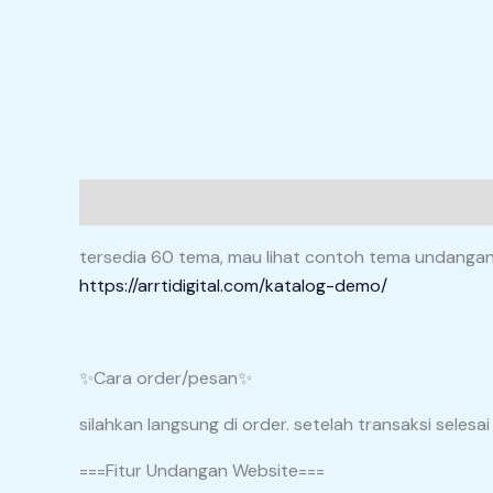
Deskripsi
Informasi Tambahan
tersedia 60 tema, mau lihat contoh tema undangan? k
https://arrtidigital.com/katalog-demo/
✨Cara order/pesan✨
silahkan langsung di order. setelah transaksi seles
===Fitur Undangan Website===