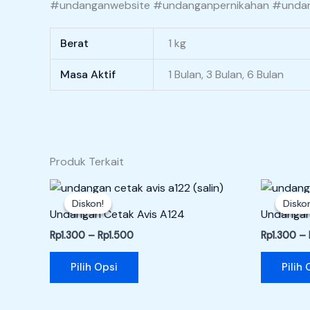
#undanganwebsite #undanganpernikahan #undan
Berat
1 kg
Masa Aktif
1 Bulan, 3 Bulan, 6 Bulan
Produk Terkait
Rentang
Produk
harga:
Diskon!
Diskon!
Disko
Disko
ini
Rp1.300
Undangan Cetak Avis A124
Undangan 
hingga
memiliki
Rp1.500
Rp
1.300
–
Rp
1.500
Rp
1.300
–
beberapa
varian.
Pilih Opsi
Pilih 
Pilihan
ini