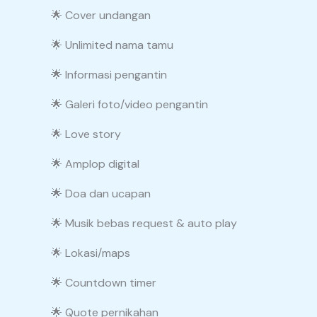
🌟 Cover undangan
🌟 Unlimited nama tamu
🌟 Informasi pengantin
🌟 Galeri foto/video pengantin
🌟 Love story
🌟 Amplop digital
🌟 Doa dan ucapan
🌟 Musik bebas request & auto play
🌟 Lokasi/maps
🌟 Countdown timer
🌟 Quote pernikahan