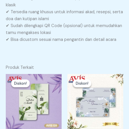
klasik
✔ Tersedia ruang khusus untuk informasi akad, resepsi, serta
doa dan kutipan islami
✔ Sudah dilengkapi QR Code (opsional) untuk memudahkan
tamu mengakses lokasi
✔ Bisa dicustom sesuai nama pengantin dan detail acara
Produk Terkait
Rentang
Rentang
Produk
Produk
harga:
harga:
Diskon!
Diskon!
Diskon!
Diskon!
ini
ini
Rp1.300
Rp1.300
memiliki
memiliki
hingga
hingga
Rp1.500
Rp1.500
beberapa
beberapa
varian.
varian.
Pilihan
Pilihan
ini
ini
dapat
dapat