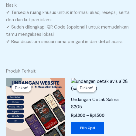
klasik
✔ Tersedia ruang khusus untuk informasi akad, resepsi, serta
doa dan kutipan islami
✔ Sudah dilengkapi QR Code (opsional) untuk memudahkan
tamu mengakses lokasi
✔ Bisa dicustom sesuai nama pengantin dan detail acara
Produk Terkait
Rentang
Rentang
Produk
Produk
harga:
harga:
Diskon!
Diskon!
Diskon!
Diskon!
ini
ini
Rp39.900
Rp1.300
memiliki
memiliki
hingga
hingga
Undangan Cetak Salma
Rp69.900
Rp1.500
beberapa
beberapa
S205
varian.
varian.
Rp
1.300
–
Rp
1.500
Pilihan
Pilihan
ini
ini
Pilih Opsi
dapat
dapat